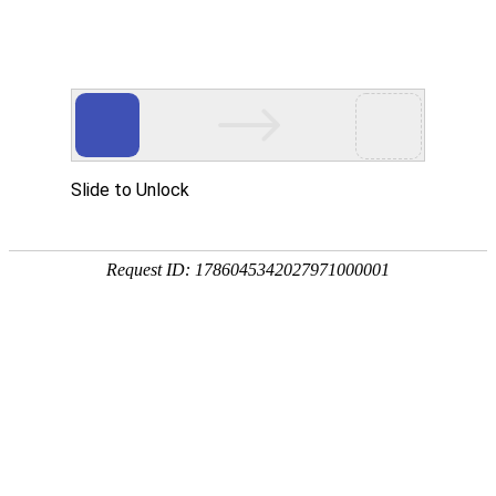
首页
关于我们
产品展示
新闻资讯
技术文章
联系我们
在线留言
您的位置：
首页
>
技术文章
>
有关IBC集装桶的四个“更”你知道吗？