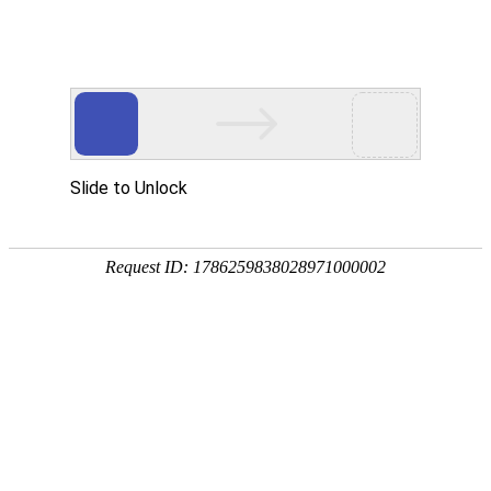
首页
关于我们
产品展示
新闻资讯
技术文章
联系我们
在线留言
您的位置：
首页
>
技术文章
>
关于200L塑料桶贮存和堆放方法您了解多
少？是否了解全面？