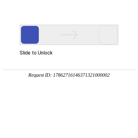
首页
关于我们
产品展示
新闻资讯
技术文章
联系我们
在线留言
您的位置：
首页
>
产品中心
>
IBC吨桶
>
食品级IBC吨桶
>
出口集装吨
桶 食品级集装桶
产品分类
点击展开+