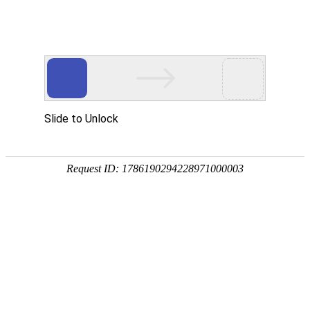
首页
关于我们
产品展示
新闻资讯
技术文章
联系我们
在线留言
您的位置：
首页
>
产品中心
>
>
IBC吨桶
>
全新HDPE吹塑方桶 1000L
方桶
产品分类
点击展开+