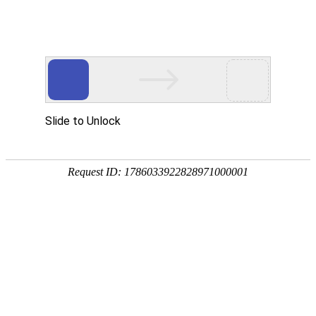
首页
关于我们
产品展示
新闻资讯
技术文章
联系我们
在线留言
您的位置：
首页
>
产品中心
>
塑料桶
>
塑料方桶
>
耐酸碱塑料方桶 防
腐蚀方桶底部带排料阀
产品分类
点击展开+