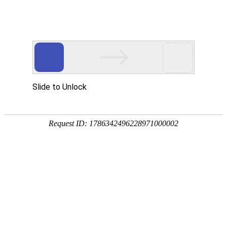
首页
关于我们
产品展示
新闻资讯
技术文章
联系我们
在线留言
您的位置：
首页
>
产品中心
>
>
广口桶
>
30L食品原料桶 30升白色圆
桶带两提手
产品分类
点击展开+