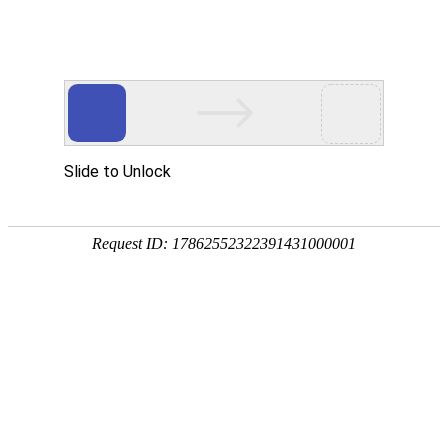
首页
关于我们
产品展示
新闻资讯
技术文章
联系我们
在线留言
您的位置：
首页
>
产品中心
>
>
广口桶
>
20L美式广口桶
产品分类
点击展开+