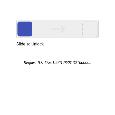
首页
关于我们
产品展示
新闻资讯
技术文章
联系我们
在线留言
您的位置：
首页
>
产品中心
>
不锈钢吨桶
>
304不锈钢吨桶
>
1000L不
锈钢IBC吨桶价格
产品分类
点击展开+