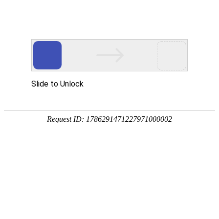
首页
关于我们
产品展示
新闻资讯
技术文章
联系我们
在线留言
您的位置：
首页
>
产品中心
>
IBC吨桶
>
500升吨桶
>
台州500升卧式
半吨桶 金华HDPE铁架子方罐
产品分类
点击展开+