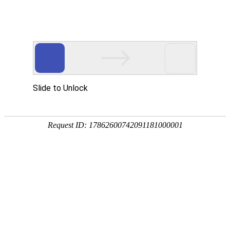
首页
关于我们
产品展示
新闻资讯
技术文章
联系我们
在线留言
您的位置：
首页
>
产品中心
>
塑料桶
>
塑料吨桶